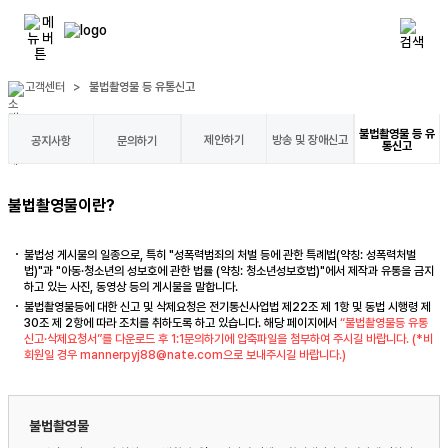
고객센터
>
불법촬영물 등 유통신고
불법촬영물 등 유
제안하기
방송 및 장애신고
공지사항
문의하기
통신고
불법촬영물이란?
불법성 게시물의 일종으로, 특히 "성폭력범죄의 처벌 등에 관한 특례법(약칭: 성폭력처벌
법)"과 "아동·청소년의 성보호에 관한 법률 (약칭: 청소년성보호법)"에서 제작과 유통을 금지
하고 있는 사진, 동영상 등의 게시물을 말합니다.
불법촬영물등에 대한 신고 및 삭제요청은 전기통신사업법 제22조 제 1항 및 동법 시행령 제
30조 제 2항에 따라 조치를 취하도록 하고 있습니다. 해당 페이지에서
“불법촬영물등 유통
신고·삭제요청서”를 다운로드 후 1:1문의하기에 압축파일을 첨부하여 주시길 바랍니다. (*비
회원일 경우
mannerpyj88@nate.com
으로 보내주시길 바랍니다.)
불법촬영물