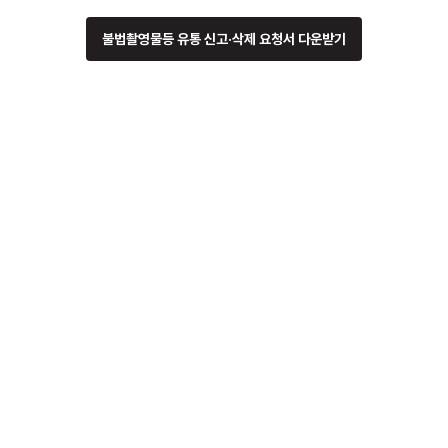
불법촬영물등 유통 신고·삭제 요청서 다운받기
[공지] 꾹티비 7월 서비스 점검 안내