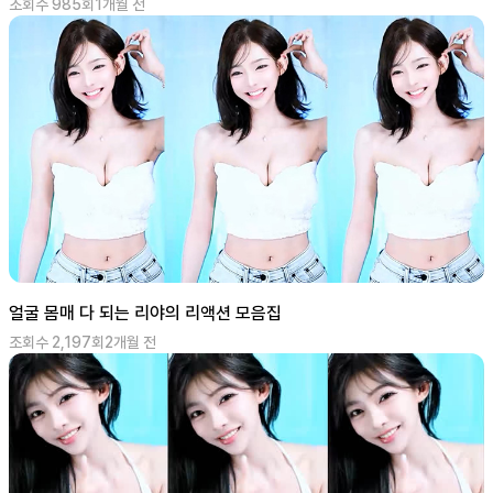
조회수
985
회
1개월 전
얼굴 몸매 다 되는 리야의 리액션 모음집
조회수
2,197
회
2개월 전