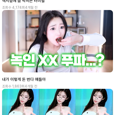
섹시함에 숨 막히는 터미널
조회수
4,174
회
4개월 전
내가 이렇게 돈 번다 얘들아
조회수
1,863
회
4개월 전