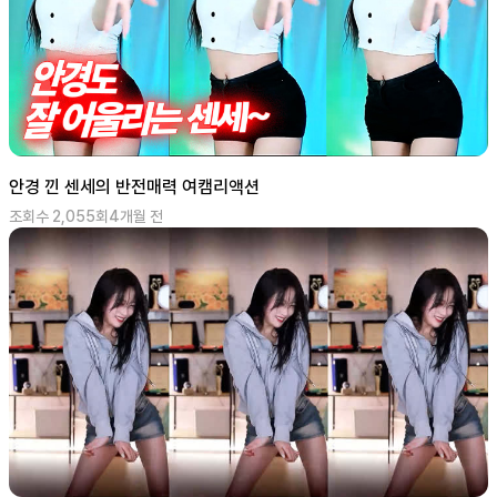
안경 낀 센세의 반전매력 여캠리액션
조회수
2,055
회
4개월 전