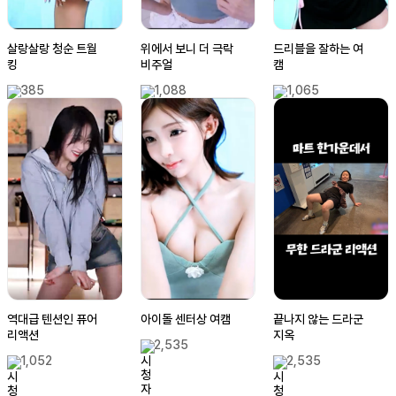
살랑살랑 청순 트월
위에서 보니 더 극락
드리블을 잘하는 여
킹
비주얼
캠
385
1,088
1,065
역대급 텐션인 퓨어
아이돌 센터상 여캠
끝나지 않는 드라군
리액션
지옥
2,535
1,052
2,535