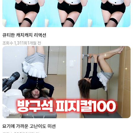
큐티한 캐치캐치 리액션
조회수
1,311
회
1개월 전
묘기에 가까운 고난이도 미션