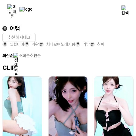
여캠
#
추천 해시태그
#
셀럽티비
#
가왕
#
처니오빠노래자랑
#
먹방
#
칭싸
최신순
조회순
추천순
CLIP