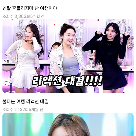
멘탈 흔들리지마 난 여캠이야
조회수
3,363
회
5개월 전
불타는 여캠 리액션 대결
조회수
2,132
회
5개월 전